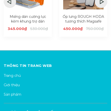
Miếng dán cường lực
Ốp lưng ROUGH HODA
kèm khung trợ dán
tương thích Magsafe
HODA chống bám vân
cho iPhone 14 series
345.000₫
530.000₫
450.000₫
750.000₫
tay có viền đen cho
iPhone 14 series
THÔNG TIN TRANG WEB
Trang chủ
Giới thiệu
Sản phẩm