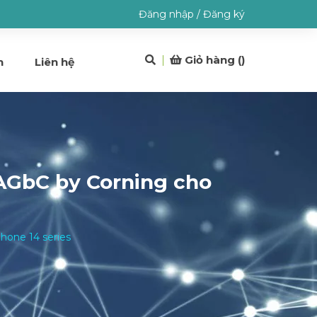
Đăng nhập
/
Đăng ký
Giỏ hàng (
)
h
Liên hệ
AGbC by Corning cho
hone 14 series