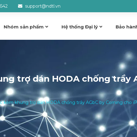
5542
support@ndtl.vn
Nhóm sản phẩm
Hệ thống Đại lý
Bảo hàn
ung trợ dán HODA chống trầy 
ực kèm khung trợ dán HODA chống trầy AGbC by Corning cho iP