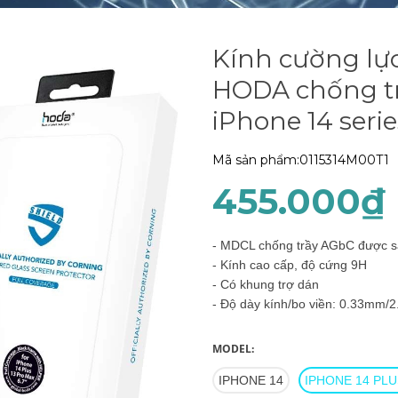
Kính cường lự
HODA chống tr
iPhone 14 serie
Mã sản phẩm:
0115314M00T1
455.000₫
- MDCL chống trầy AGbC được sả
- Kính cao cấp, độ cứng 9H
- Có khung trợ dán
- Độ dày kính/bo viền: 0.33mm/2
MODEL:
IPHONE 14
IPHONE 14 PLU