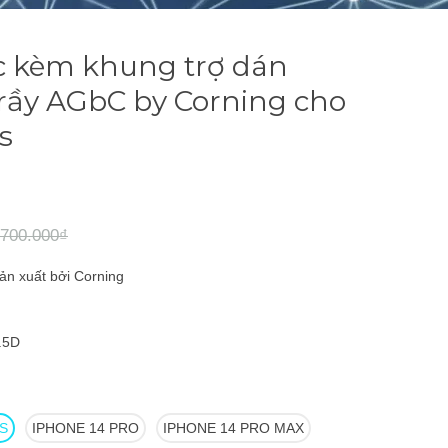
c kèm khung trợ dán
ầy AGbC by Corning cho
s
700.000₫
n xuất bởi Corning
.5D
S
IPHONE 14 PRO
IPHONE 14 PRO MAX