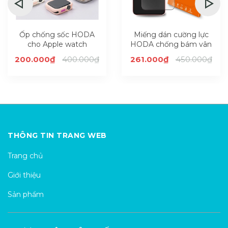
Ốp chống sốc HODA
Miếng dán cường lực
cho Apple watch
HODA chống bám vân
41/45mm (series 7/8/9)
tay có viền đen cho
200.000₫
400.000₫
261.000₫
450.000₫
Samsung Galaxy S22
Plus
THÔNG TIN TRANG WEB
Trang chủ
Giới thiệu
Sản phẩm