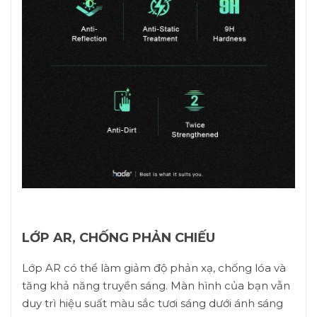
LỚP AR, CHỐNG PHẢN CHIẾU
Lớp AR có thể làm giảm độ phản xạ, chống lóa và
tăng khả năng truyền sáng. Màn hình của bạn vẫn
duy trì hiệu suất màu sắc tươi sáng dưới ánh sáng