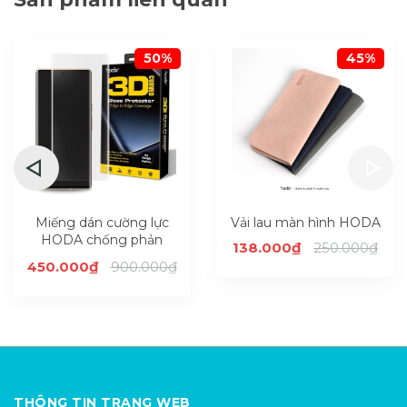
50%
45%
Miếng dán cường lực
Vải lau màn hình HODA
HODA chống phản
138.000₫
250.000₫
chiếu 3D UV Full Glue
450.000₫
900.000₫
cho Google Pixel 6 Pro
THÔNG TIN TRANG WEB