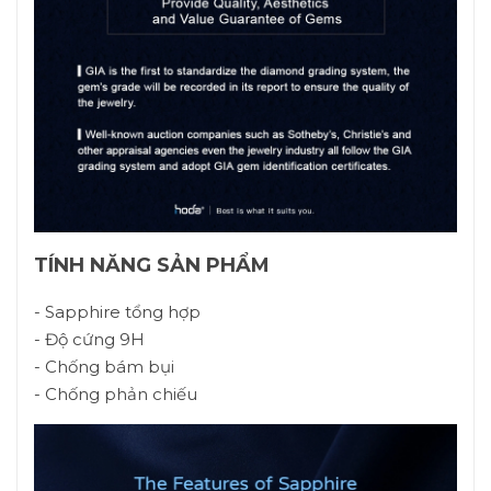
TÍNH NĂNG SẢN PHẨM
- Sapphire tổng hợp
- Độ cứng 9H
- Chống bám bụi
- Chống phản chiếu