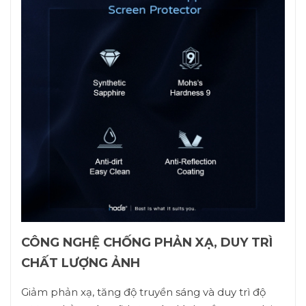
CÔNG NGHỆ CHỐNG PHẢN XẠ, DUY TRÌ
CHẤT LƯỢNG ẢNH
Giảm phản xạ, tăng độ truyền sáng và duy trì độ