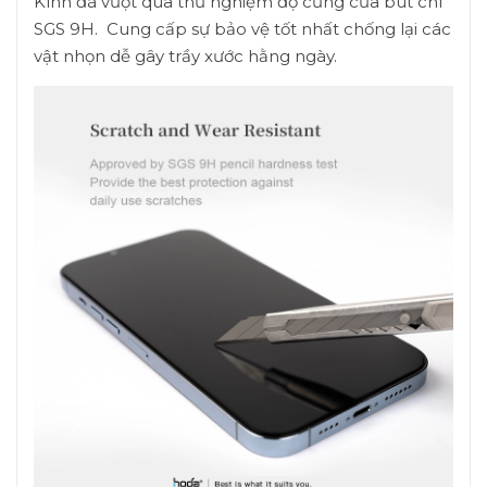
Kính đã vượt qua thử nghiệm độ cứng của bút chì
SGS 9H. Cung cấp sự bảo vệ tốt nhất chống lại các
vật nhọn dễ gây trầy xước hằng ngày.