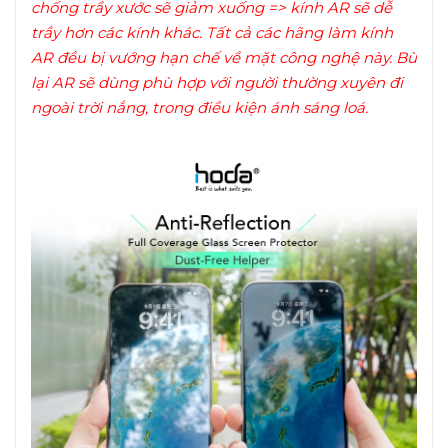
chống trầy xước sẽ giảm xuống => kính AR sẽ dễ
trầy hơn các kính khác. Tất cả các hãng làm kính
AR đều bị vướng hạn chế về mặt công nghệ này. Bù
lại AR sẽ dùng phù hợp với người thường xuyên đi
ngoài trời nắng, trong điều kiện ánh sáng loá.