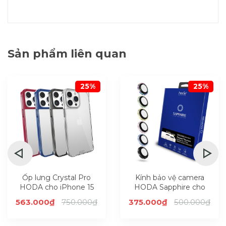
Sản phẩm liên quan
25%
25%
Ốp lưng Crystal Pro
Kính bảo vệ camera
HODA cho iPhone 15
HODA Sapphire cho
series
iPhone 15 và 15 Plus
563.000₫
750.000₫
375.000₫
500.000₫