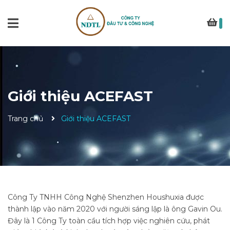
Giới thiệu ACEFAST
Trang chủ
Giới thiệu ACEFAST
Công Ty TNHH Công Nghệ Shenzhen Houshuxia được
thành lập vào năm 2020 với người sáng lập là ông Gavin Ou.
Đây là 1 Công Ty toàn cầu tích hợp việc nghiên cứu, phát